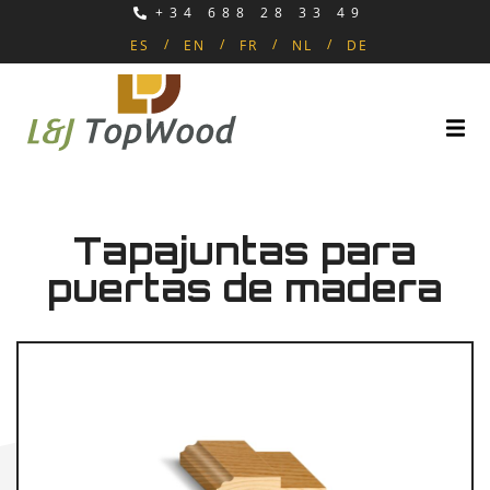
+34 688 28 33 49
ES
EN
FR
NL
DE
Tapajuntas para
puertas de madera