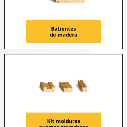
Batientes
de madera
Kit molduras
puertas correderas