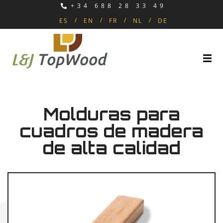
+34 688 28 33 49
ES
EN
FR
NL
DE
Molduras para
cuadros de madera
de alta calidad