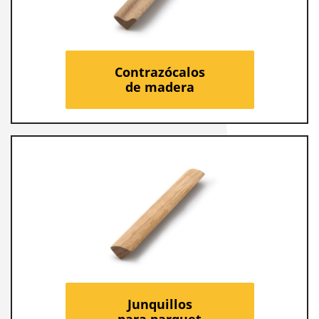
Contrazócalos
de madera
Junquillos
para parquet