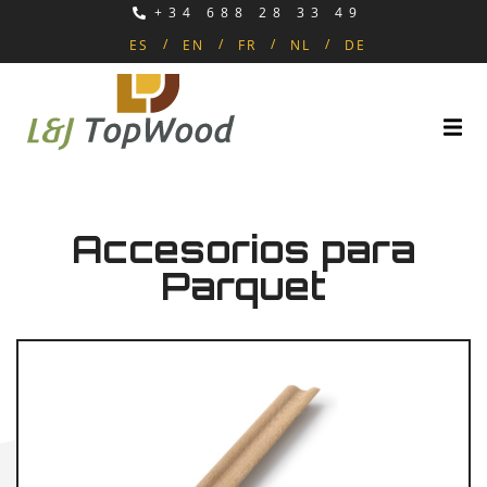
+34 688 28 33 49
ES
EN
FR
NL
DE
Accesorios para
Parquet