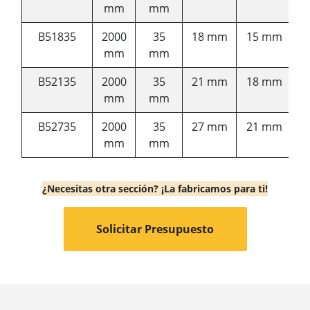
mm
mm
B51835
2000
35
18 mm
15 mm
mm
mm
B52135
2000
35
21 mm
18 mm
mm
mm
B52735
2000
35
27 mm
21 mm
mm
mm
¿Necesitas otra sección? ¡La fabricamos para ti!
Solicitar Presupuesto