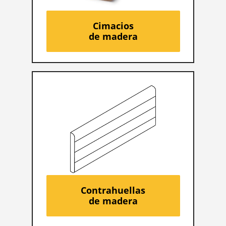
Cimacios
de madera
Contrahuellas
de madera