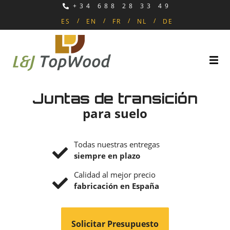
+34 688 28 33 49
ES
EN
FR
NL
DE
Juntas de transición
para suelo
Todas nuestras entregas
siempre en plazo
Calidad al mejor precio
fabricación en España
Solicitar Presupuesto