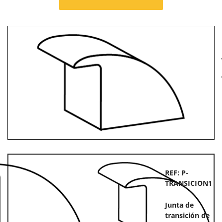
evious
N
REF: P-
TRANSICION1
Junta de
transición de