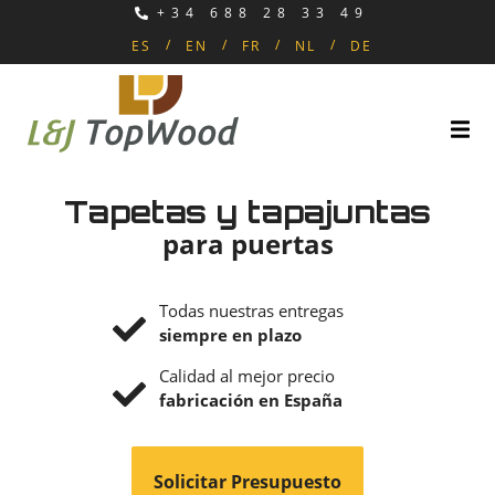
+34 688 28 33 49
ES
EN
FR
NL
DE
Tapetas y tapajuntas
para puertas
Todas nuestras entregas
siempre en plazo
Calidad al mejor precio
fabricación en España
Solicitar Presupuesto