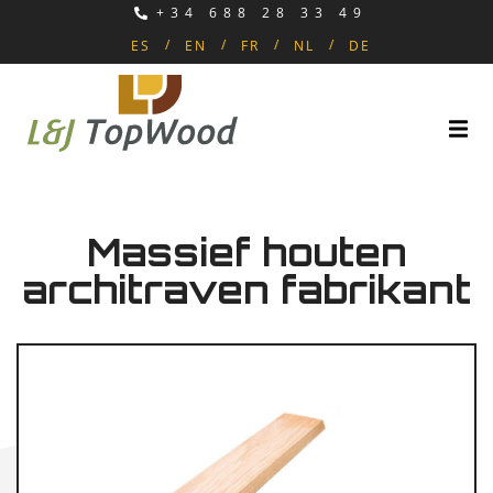
+34 688 28 33 49
ES
EN
FR
NL
DE
Massief houten
architraven fabrikant