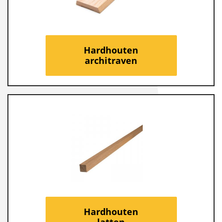
Hardhouten
architraven
Hardhouten
latten