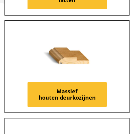
Massief
houten deurkozijnen