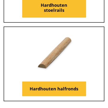
Hardhouten
stoelrails
Hardhouten halfronds