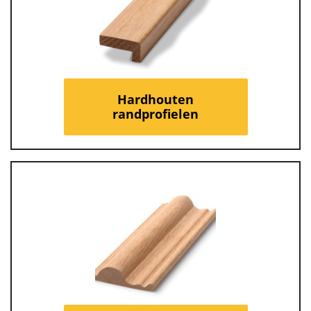
Hardhouten
randprofielen