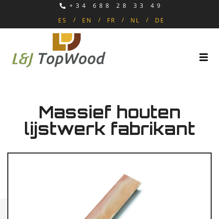
+34 688 28 33 49
ES
EN
FR
NL
DE
Massief houten
lijstwerk fabrikant