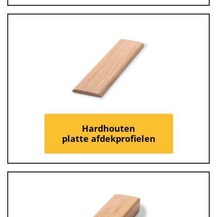
Hardhouten
platte afdekprofielen