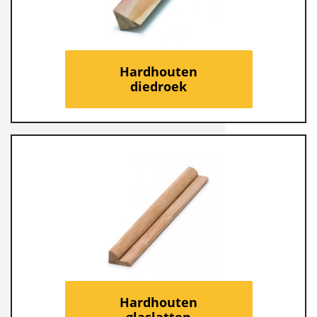
Hardhouten
diedroek
Hardhouten
glaslatten