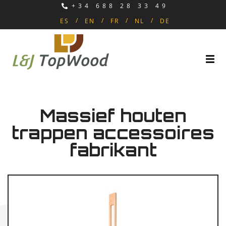
+34 688 28 33 49
ES
EN
FR
NL
DE
Massief houten
trappen accessoires
fabrikant