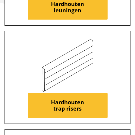
Hardhouten
leuningen
Hardhouten
trap risers