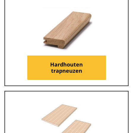
Hardhouten
trapneuzen