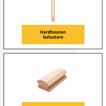
Hardhouten
balusters