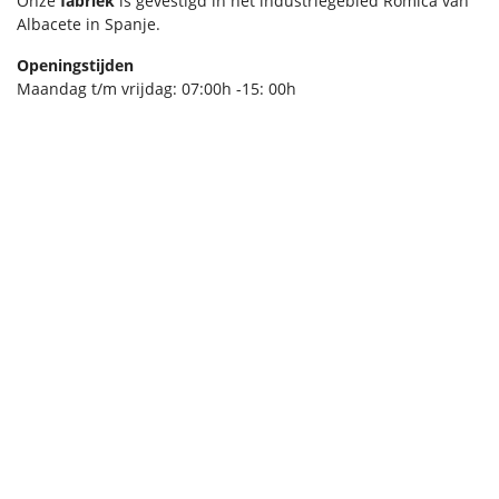
Onze
fabriek
is gevestigd in het industriegebied Romica van
Albacete in Spanje
.
Openingstijden
Maandag t/m vrijdag: 07:00h -15: 00h