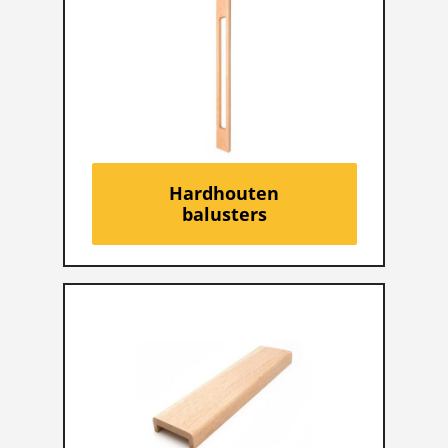
Hardhouten
balusters