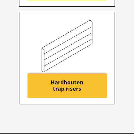
Hardhouten
trap risers