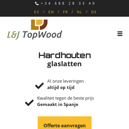
+34 688 28 33 49
ES
EN
FR
NL
DE
Hardhouten
glaslatten
Al onze leveringen
altijd op tijd
Kwaliteit tegen de beste prijs
Gemaakt in Spanje
Offerte aanvragen