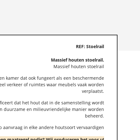
REF: Stoelrail
Massief houten stoelrail.
Massief houten stoelrail
n een kamer dat ook fungeert als een beschermende
 veel verkeer of ruimtes waar meubels vaak worden
verplaatst.
ificeert dat het hout dat in de samenstelling wordt
 een duurzame en milieuvriendelijke manier worden
beheerd.
p aanvraag in elke andere houtsoort vervaardigen
een maatregel nodig? Wij produceren het voor u!