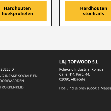
Hardhouten
Hardhouten
hoekprofielen
stoelrails
L&J TOPWOOD S.L.
TSBELEID
Polígono Industrial Romica
Calle Nº4, Parc. 44,
NG INZAKE SOCIALE EN
02080, Albacete
VOORWAARDEN
ETROKKENKEID
Hoe vind je ons? (Google Maps)