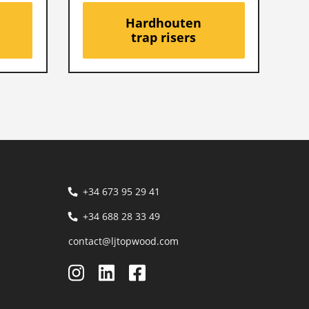
Hardhouten
trap risers
+34 673 95 29 41
+34 688 28 33 49
contact@ljtopwood.com