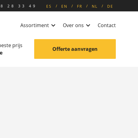
8 28 33 49
ES
EN
FR
NL
DE
Assortiment
Over ons
Contact
beste prijs
Offerte aanvragen
e