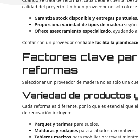
Cuando se trata de reformas, cada detalle cuenta. Desde
calidad del proyecto. Un buen proveedor no solo ofrec
Garantiza stock disponible y entregas puntuales
Proporciona variedad de tipos de madera
según l
Ofrece asesoramiento especializado
, ayudando a 
Contar con un proveedor confiable
facilita la planific
Factores clave par
reformas
Seleccionar un proveedor de madera no es solo una cues
Variedad de productos y
Cada reforma es diferente, por lo que es esencial que 
de renovación incluyen:
Parquet y tarimas
para suelos.
Molduras y rodapiés
para acabados decorativos.
Tableros macizos
para mobiliario y revestimiento