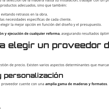
 la selección de la madera hasta su instalación, trabajar con un p
e productos adecuados, sino que también:
, evitando retrasos en la obra.
as necesidades específicas de cada cliente.
elegir la mejor opción en función del diseño y el presupuesto.
ación y ejecución de cualquier reforma
, asegurando resultados óptim
a elegir un proveedor 
tión de precio. Existen varios aspectos determinantes que marcan
 personalización
el proveedor cuente con una
amplia gama de maderas y formatos
.
s.