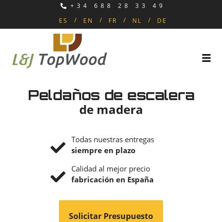
+34 688 28 33 49
ES
EN
FR
NL
DE
Peldaños de escalera
de madera
Todas nuestras entregas
siempre en plazo
Calidad al mejor precio
fabricación en España
Solicitar Presupuesto