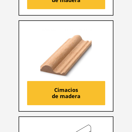
de madera
Cimacios
de madera