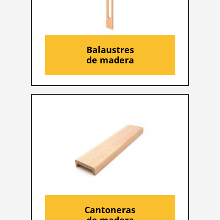
Balaustres
de madera
Cantoneras