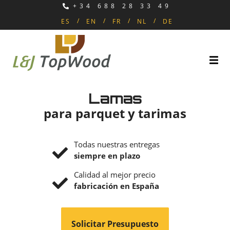
+34 688 28 33 49
ES
EN
FR
NL
DE
Lamas
para parquet y tarimas
Todas nuestras entregas
siempre en plazo
Calidad al mejor precio
fabricación en España
Solicitar Presupuesto