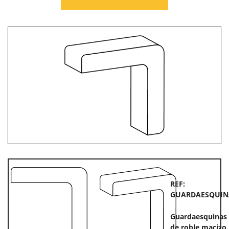
REF:
GUARDAESQUIN
Guardaesquinas
de roble macizo.