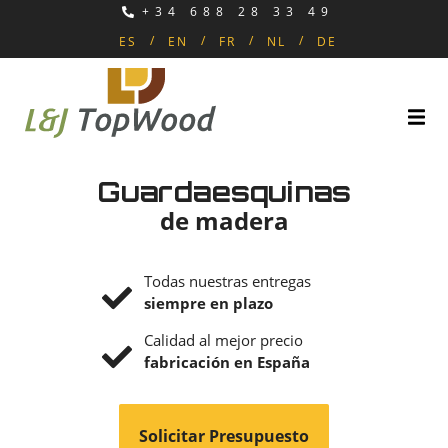
+34 688 28 33 49
ES
EN
FR
NL
DE
Guardaesquinas
de madera
Todas nuestras entregas
siempre en plazo
Calidad al mejor precio
fabricación en España
Solicitar Presupuesto