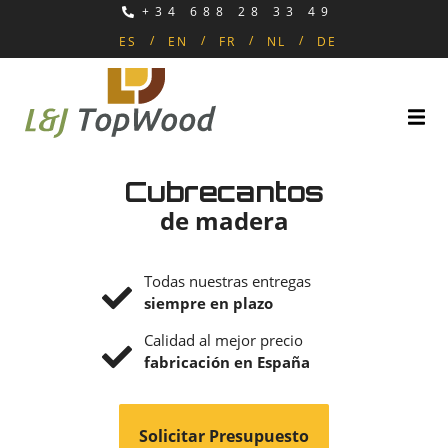
+34 688 28 33 49
ES
EN
FR
NL
DE
Cubrecantos
de madera
Todas nuestras entregas
siempre en plazo
Calidad al mejor precio
fabricación en España
Solicitar Presupuesto