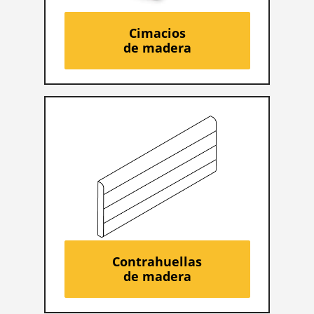
Cimacios
de madera
Contrahuellas
de madera