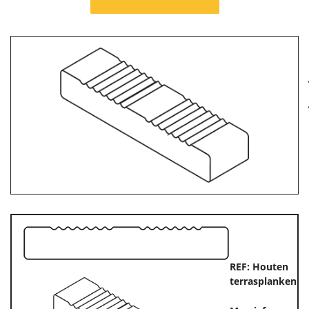
evious
N
REF: Houten
terrasplanken