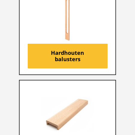
Hardhouten
balusters