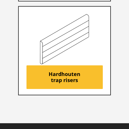
Hardhouten
trap risers