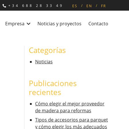
+34 688 28 33 49
ES
EN
FR
Empresa
Noticias y proyectos
Contacto
Categorías
Noticias
Publicaciones
recientes
Cómo elegir el mejor proveedor
de madera para reformas
Tipos de accesorios para parquet
y cómo elegir los más adecuados