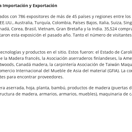
Importación y Exportación
rados con 786 expositores de más de 45 países y regiones entre los
E.UU., Australia, Turquía, Colombia, Países Bajos, Italia, Suiza, Sin
Canadá, Corea, Brasil, Vietnam, Gran Bretaña y la India. 35,524 comp
taron esta exposición el pasado año. Tanto el número de visitantes
nologías y productos en el sitio. Estos fueron: el Estado de Carol
de la Madera francés, la Asociación aserraderos finlandeses, la Am
twoods, Canadá madera, la carpintería Asociación de Taiwán Maqu
comercio Internacional del Mueble de Asia del material (GFIA). La 
tes para encontrar proveedores.
dera aserrada, hoja, planta, bambú, productos de madera (puertas 
ructura de madera, armarios, armarios, muebles), maquinaria de ca