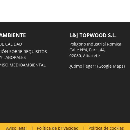
AMBIENTE
L&J TOPWOOD S.L.
DE CALIDAD
Polígono Industrial Romica
Calle Nº4, Parc. 44,
IÓN SOBRE REQUISITOS
02080, Albacete
 Y LABORALES
ISO MEDIOAMBIENTAL
¿Cómo llegar? (Google Maps)
Aviso legal
Política de privacidad
Política de cookies