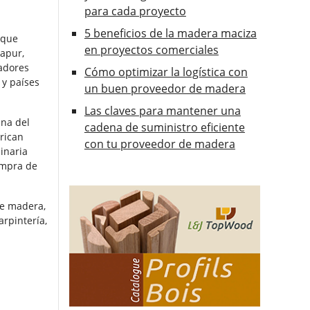
para cada proyecto
5 beneficios de la madera maciza
 que
en proyectos comerciales
gapur,
radores
Cómo optimizar la logística con
 y países
un buen proveedor de madera
Las claves para mantener una
ina del
cadena de suministro eficiente
erican
con tu proveedor de madera
inaria
compra de
de madera,
rpintería,