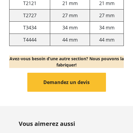
T2121
21 mm
21 mm
T2727
27 mm
27 mm
T3434
34 mm
34 mm
T4444
44 mm
44 mm
Avez-vous besoin d’une autre section? Nous pouvons la
fabriquer!
Demandez un devis
Vous aimerez aussi