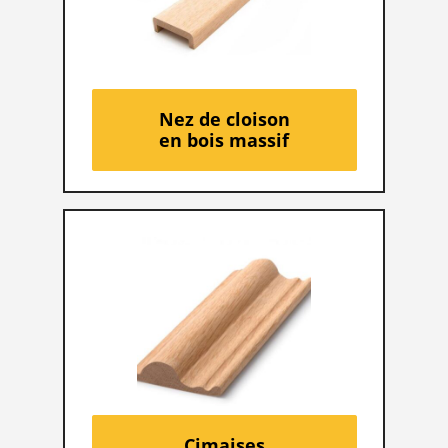
Nez de cloison
en bois massif
Cimaises