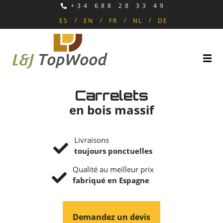
+34 688 28 33 49
ES
EN
FR
NL
DE
Carrelets
en bois massif
Livraisons
toujours ponctuelles
Qualité au meilleur prix
fabriqué en Espagne
Demandez un devis