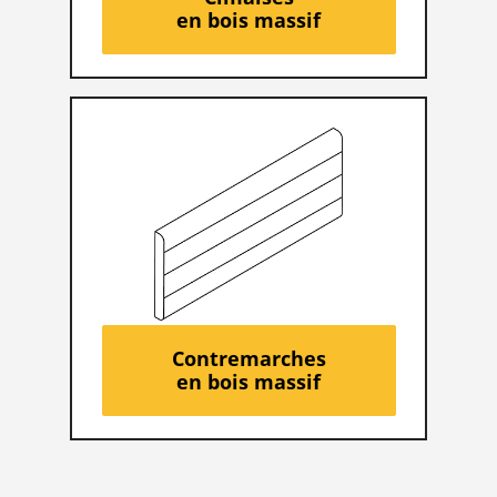
en bois massif
Contremarches
en bois massif