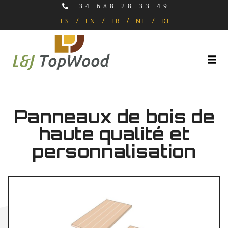
+34 688 28 33 49
ES
EN
FR
NL
DE
Panneaux de bois de
haute qualité et
personnalisation