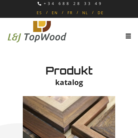
+34 688 28 33 49
ES
EN
FR
NL
DE
Produkt
katalog